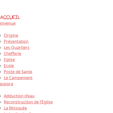
Accueil
ienvenue
 village
Origine
Présentation
Les Quartiers
Chefferie
Eglise
Ecole
Poste de Sante
Le Campement
iaspora
s Projets
Adduction d’eau
Reconstruction de l’Eglise
La Mosquée