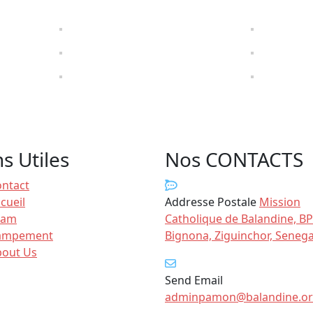
ns Utiles
Nos CONTACTS
ntact
cueil
Addresse Postale
Mission
eam
Catholique de Balandine, BP
ampement
Bignona, Ziguinchor, Senega
bout Us
Send Email
adminpamon@balandine.o