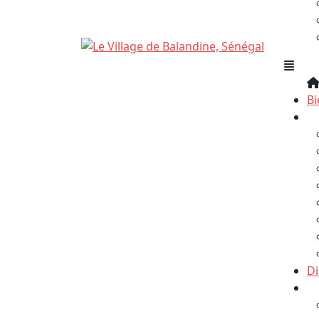
B
Le
D
No