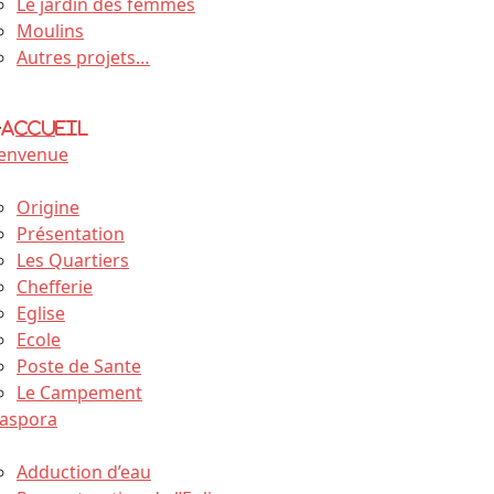
Le jardin des femmes
Moulins
Autres projets…
Accueil
ienvenue
 village
Origine
Présentation
Les Quartiers
Chefferie
Eglise
Ecole
Poste de Sante
Le Campement
iaspora
s Projets
Adduction d’eau