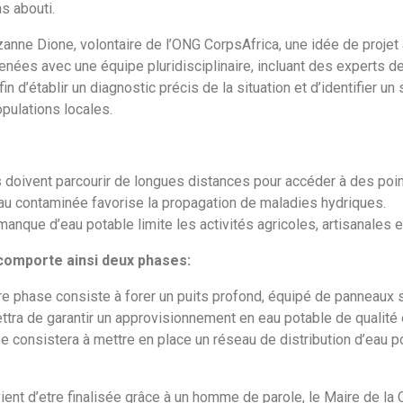
s abouti.
ne Dione, volontaire de l’ONG CorpsAfrica, une idée de projet a
ées avec une équipe pluridisciplinaire, incluant des experts de 
in d’établir un diagnostic précis de la situation et d’identifier 
pulations locales.
ts doivent parcourir de longues distances pour accéder à des poin
au contaminée favorise la propagation de maladies hydriques.
nque d’eau potable limite les activités agricoles, artisanales 
 comporte ainsi deux phases:
re phase consiste à forer un puits profond, équipé de panneaux so
ra de garantir un approvisionnement en eau potable de qualité et
consistera à mettre en place un réseau de distribution d’eau pot
ient d’etre finalisée grâce à un homme de parole, le Maire de la