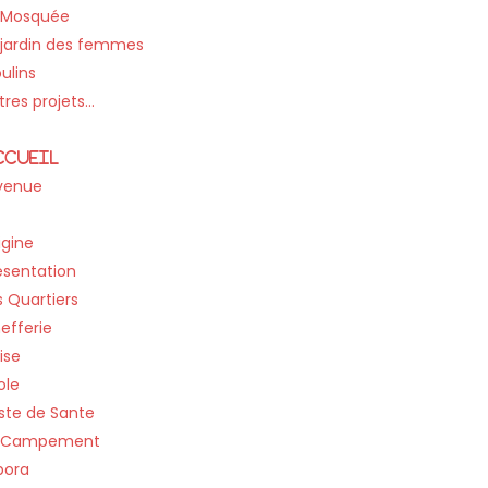
 Mosquée
 jardin des femmes
ulins
tres projets…
ccueil
venue
llage
igine
ésentation
s Quartiers
efferie
ise
ole
ste de Sante
 Campement
pora