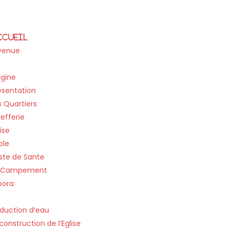
ccueil
venue
llage
igine
ésentation
s Quartiers
efferie
ise
ole
ste de Sante
 Campement
pora
Projets
duction d’eau
construction de l’Eglise