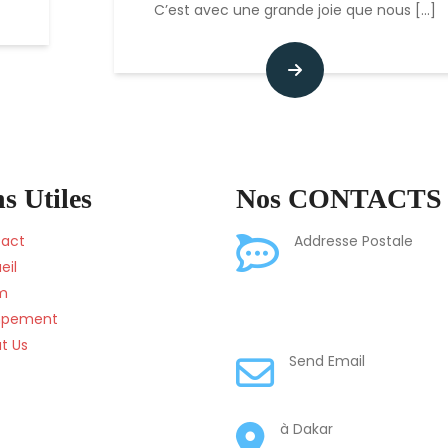
C’est avec une grande joie que nous
[...]
s Utiles
Nos CONTACTS
Mis
act
Addresse Postale
Catholique de Balan
eil
BP 27, Bignona,
m
Ziguinchor, Senegal
pement
t Us
Send Email
adminpamon@balan
Cité Bastos 1 Vi
à Dakar