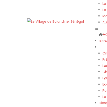
La
Le
Mo
Au
A
Bien
Le vi
Or
Pr
Le
Ch
Egl
Ec
Po
Le
Dias