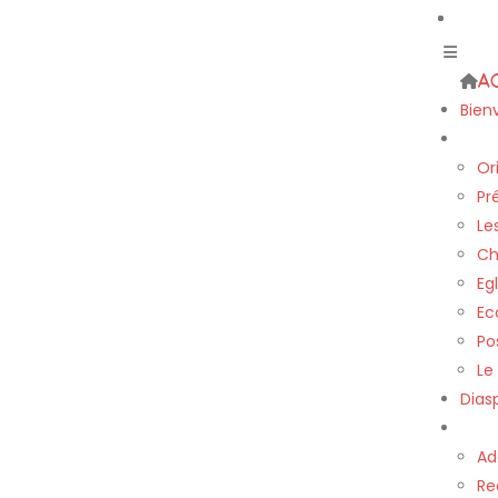
A
Bien
Le vi
Or
Pr
Le
Ch
Egl
Ec
Po
Le
Dias
Nos 
Ad
Re